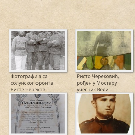
Фотографија са
Ристо Черековић,
солунског фронта
рођен у Мостару
Ристе Череков...
учесник Вели...