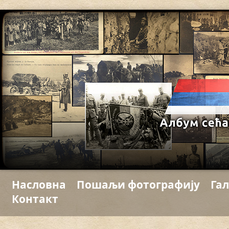
Насловна
Пошаљи фотографију
Гал
Контакт