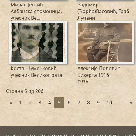
Милан Јевтић -
Радомир
Албанска споменица,
(Ђорђа)Васовић, Граб
учесник Ве...
Лучани
1914
Коста Шуменковић,
Алексије Поповић -
учесник Великог рата
Бизерта 1916
1916
Страна 5 од 206
«
1
2
3
4
5
6
7
8
9
10
…
»