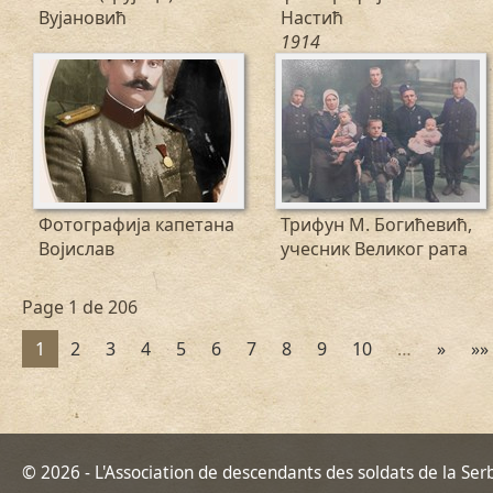
Вујановић
Настић
1914
Фотографија капетана
Трифун М. Богићевић,
Војислав
учесник Великог рата
Page 1 de 206
1
2
3
4
5
6
7
8
9
10
…
»
»»
© 2026 - L'Association de descendants des soldats de la Ser