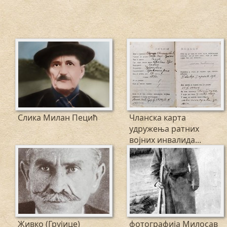
Слика Милан Пецић
Чланска карта
удружења ратних
војних инвалида...
Живко (Грујице)
фотографија Милосав