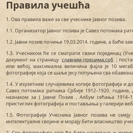
Правила учешћа
1. Ова правила важе за све учеснике Јавног позива.
1.1. Организатор Јавног позива је Савез потомака рат
1.2. Јавни позив почиње 19.03.2014. године, а биће за
1.3. Учесником ће се сматрати сваки појединац (У
документ на страницу
славним-прецима.срб
; поста
или већој, максимална величина фајла је 10 мега
фотографије која се шаље јесу попуњена сва обавез
1.4. У изузетним случајевима копије фотографија и 
Савез потомака ратника Србије 1912–1920. године, 
назнаком за ( Јавни Позив , Албум сећања 1914–1
пристиглих фотографија и постављања у галерији веб
1.5. Фотографије Учесника Јавног позива не смеју
интелектуалне својине и морају бити власништво уче
2. Сто фотографија које ће бити штампане и излож