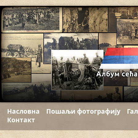
Насловна
Пошаљи фотографију
Гал
Контакт