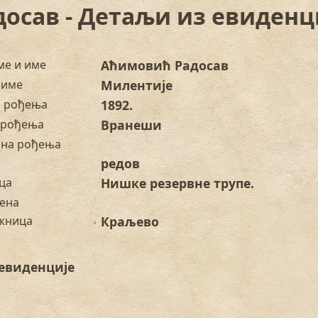
осав - Детаљи из евиденц
ме и име
Аћимовић Радосав
 име
Милентије
а рођења
1892.
 рођења
Вранеши
на рођења
редов
ца
Нишке резервне трупе.
ена
жница
Краљево
евиденције