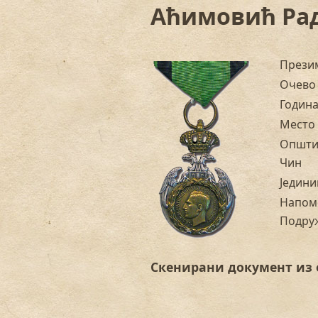
Аћимовић Рад
Прези
Очево
Годин
Место
Општи
Чин
Једини
Напом
Подру
Скенирани документ из 