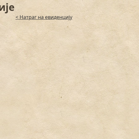
ије
< Натраг на евиденцију