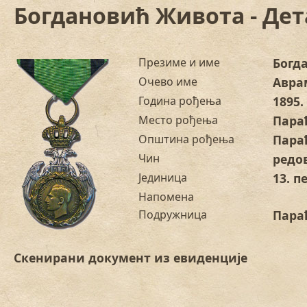
Богдановић Живота - Де
Презиме и име
Богд
Очево име
Авра
Година рођења
1895.
Место рођења
Пара
Општина рођења
Пара
Чин
редо
Јединица
13. п
Напомена
Подружница
Пара
Скенирани документ из евиденције