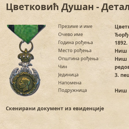
Цветковић Душан - Дета
Презиме и име
Цвет
Очево име
Ђорђ
Година рођења
1892.
Место рођења
Ниш
Општина рођења
Ниш
Чин
редо
Јединица
3. пе
Напомена
Подружница
Ниш
Скенирани документ из евиденције