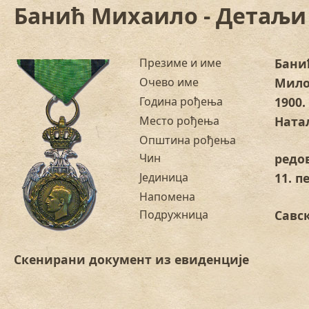
Банић Михаило - Детаљи
Презиме и име
Бани
Очево име
Мил
Година рођења
1900.
Место рођења
Ната
Општина рођења
Чин
редо
Јединица
11. 
Напомена
Подружница
Савс
Скенирани документ из евиденције