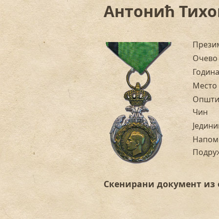
Антонић Тихо
Прези
Очево
Годин
Место
Општи
Чин
Једини
Напом
Подру
Скенирани документ из 