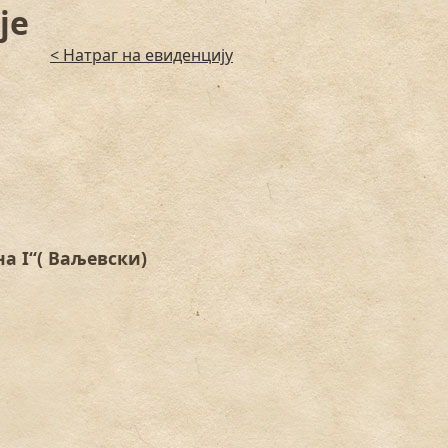
је
< Натраг на евиденцију
а I“( Ваљевски)