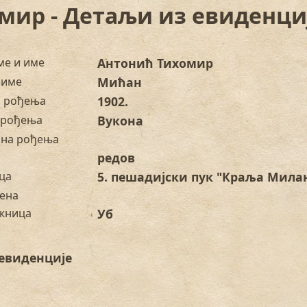
мир - Детаљи из евиденци
ме и име
Антонић Тихомир
 име
Мићан
а рођења
1902.
 рођења
Вукона
на рођења
редов
ца
5. пешадијски пук "Краља Милан
ена
жница
Уб
евиденције