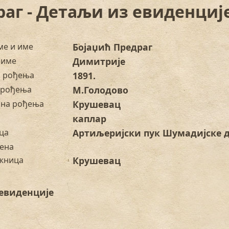
раг - Детаљи из евиденциј
ме и име
Бојаџић Предраг
 име
Димитрије
а рођења
1891.
 рођења
М.Голодово
на рођења
Крушевац
каплар
ца
Артиљеријски пук Шумадијске 
ена
жница
Крушевац
евиденције