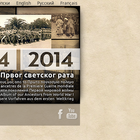
пски
English
Русский
Français