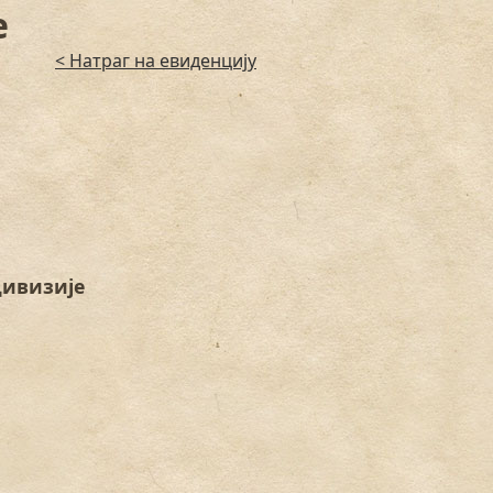
е
< Натраг на евиденцију
дивизије