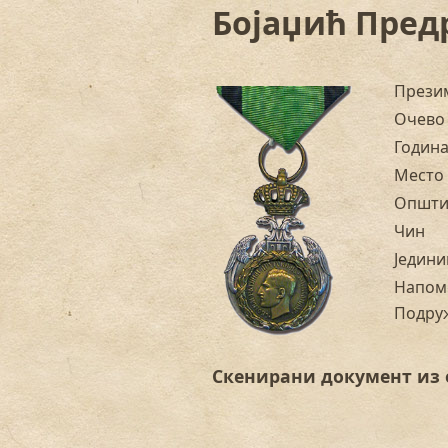
Бојаџић Пред
Прези
Очево
Годин
Место
Општи
Чин
Једини
Напом
Подру
Скенирани документ из 