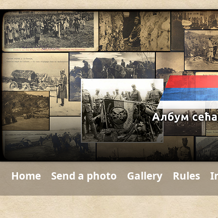
Home
Send a photo
Gallery
Rules
I