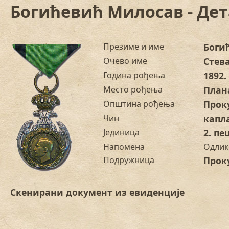
Богићевић Милосав - Де
Презиме и име
Боги
Очево име
Стев
Година рођења
1892.
Место рођења
План
Општина рођења
Прок
Чин
капл
Јединица
2. п
Напомена
Одлик
Подружница
Прок
Скенирани документ из евиденције