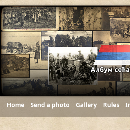
Home
Send a photo
Gallery
Rules
I