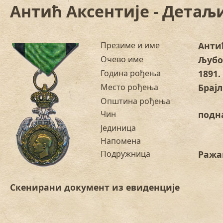
Антић Аксентије - Детаљ
Презиме и име
Анти
Очево име
Љуб
Година рођења
1891.
Место рођења
Брај
Општина рођења
Чин
подн
Јединица
Напомена
Подружница
Раж
Скенирани документ из евиденције