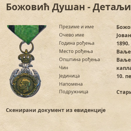
Божовић Душан - Детаљи
Презиме и име
Божо
Очево име
Јова
Година рођења
1890.
Место рођења
Ваље
Општина рођења
Ваље
Чин
капл
Јединица
10. 
Напомена
Подружница
Стар
Скенирани документ из евиденције