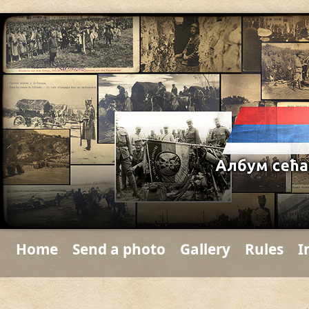
Home
Send a photo
Gallery
Rules
I