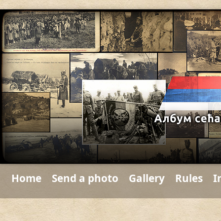
Home
Send a photo
Gallery
Rules
I