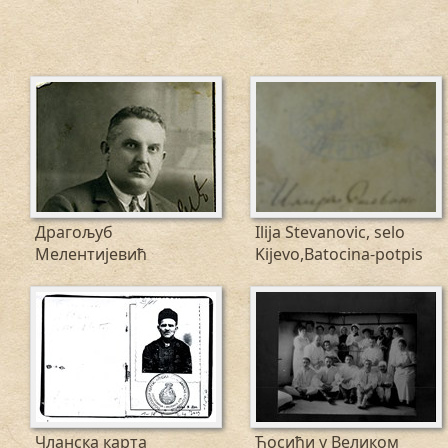
Драгољуб
Ilija Stevanovic, selo
Мелентијевић
Kijevo,Batocina-potpis
Чланска карта
Ћосићи у Великом