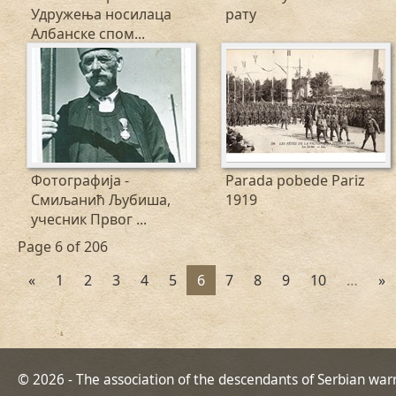
Удружења носилаца
рату
Албанске спом...
Фотографија -
Parada pobede Pariz
Смиљанић Љубиша,
1919
учесник Првог ...
Page 6 of 206
«
1
2
3
4
5
6
7
8
9
10
…
»
© 2026 - The association of the descendants of Serbian war