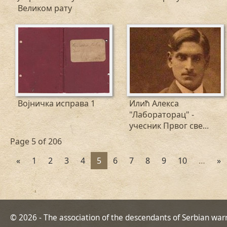
Великом рату
Војничка исправа 1
Илић Алекса
"Лабораторац" -
учесник Првог све...
Page 5 of 206
«
1
2
3
4
5
6
7
8
9
10
…
»
© 2026 - The association of the descendants of Serbian war