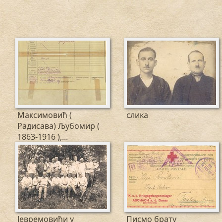
Максимовић (
слика
Радисава) Љубомир (
1863-1916 ),...
Јевремовићи у
Писмо брату