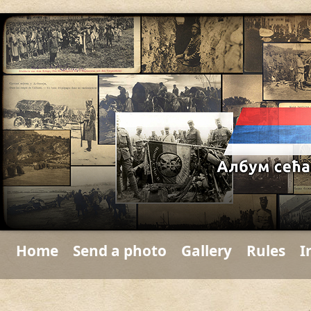
Home
Send a photo
Gallery
Rules
I