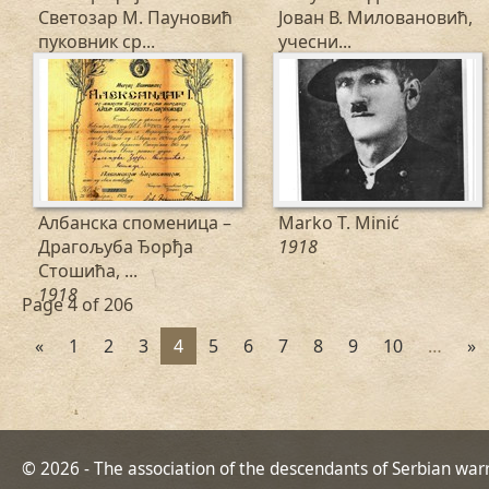
Светозар М. Пауновић
Јован В. Миловановић,
пуковник ср...
учесни...
1918
1918
Албанска споменица –
Marko T. Minić
Драгољуба Ђорђа
1918
Стошића, ...
1918
Page 4 of 206
«
1
2
3
4
5
6
7
8
9
10
…
»
© 2026 - The association of the descendants of Serbian war