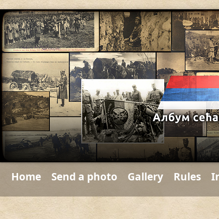
Home
Send a photo
Gallery
Rules
I