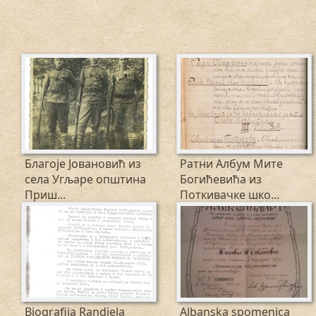
Благојe Јовановић из
Ратни Албум Мите
села Угљаре општина
Богићевића из
Приш...
Поткивачке шко...
Biografija Randjela
Albanska spomenica