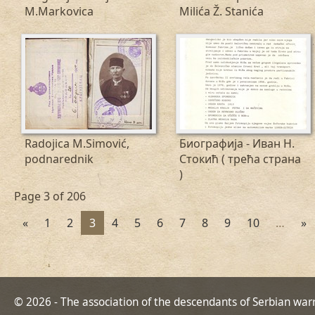
M.Markovica
Milića Ž. Stanića
Radojica M.Simović,
Биографија - Иван Н.
podnarednik
Стокић ( трећа страна
)
Page 3 of 206
«
1
2
3
4
5
6
7
8
9
10
…
»
© 2026 - The association of the descendants of Serbian war