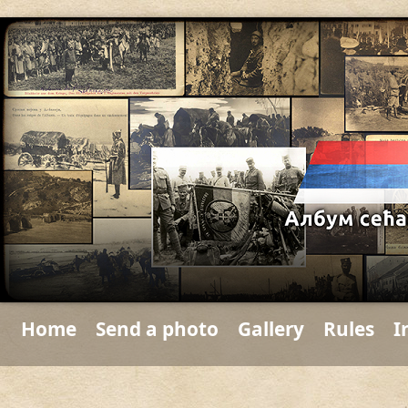
Home
Send a photo
Gallery
Rules
I