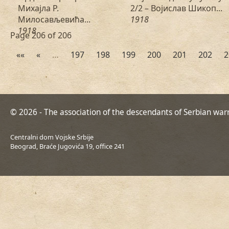
Михајла Р.
2/2 – Војислав Шикоп...
Милосављевића...
1918
1918
Page 206 of 206
««
«
…
197
198
199
200
201
202
2
© 2026 - The association of the descendants of Serbian war
Centralni dom Vojske Srbije
Beograd, Braće Jugovića 19, office 241