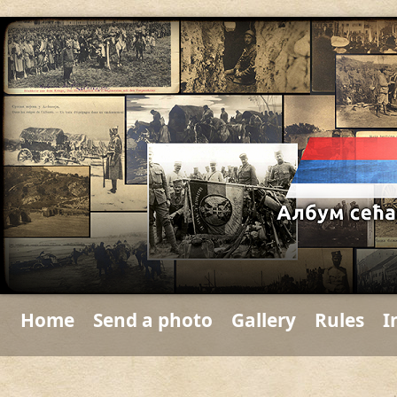
Home
Send a photo
Gallery
Rules
I