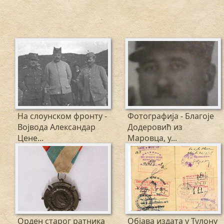
На слоунском фронту -
Фотографија - Благоје
Војвода Александар
Додеровић из
Цене...
Маровца, у...
1918
1918
Орден старог ратника
Објава издата у Тулону