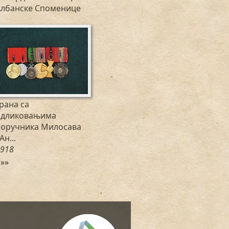
Албанске Споменице
рана са
одликовањима
поручника Милосава
.Ан...
918
»»