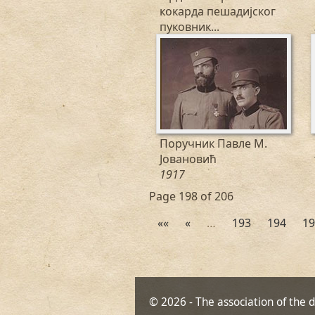
кокарда пешадијског
пуковник...
1918
Поручник Павле М.
Јовановић
1917
Page 198 of 206
««
«
…
193
194
19
© 2026 - The association of the 