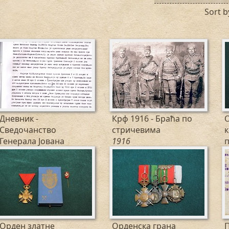
Sort b
Дневник -
Крф 1916 - Браћа по
О
Сведочанство
стричевима
к
Генерала Јована
1916
п
П.Река...
1
Орден златне
Орденска грана
П