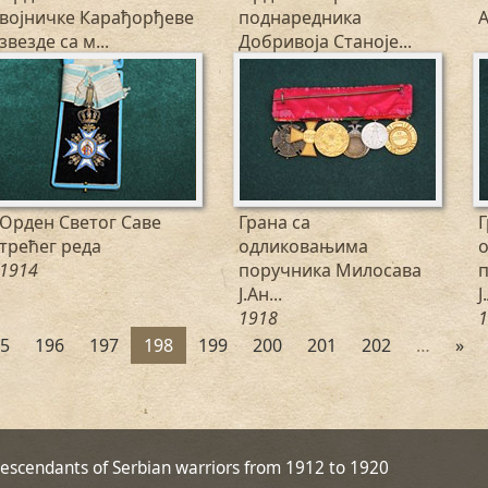
војничке Карађорђеве
поднаредника
звезде са м...
Добривоја Станоје...
1917
1918
Орден Светог Саве
Грана са
Г
трећег реда
одликовањима
1914
поручника Милосава
Ј.Ан...
Ј
1918
1
5
196
197
198
199
200
201
202
…
»
descendants of Serbian warriors from 1912 to 1920