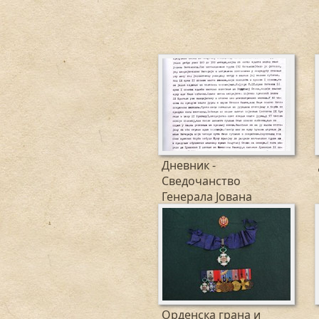
Дневник -
Сведочанство
Генерала Јована
П.Река...
Орденска грана и