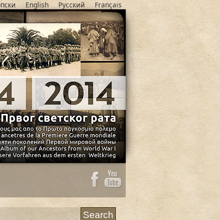
пски
English
Русский
Français