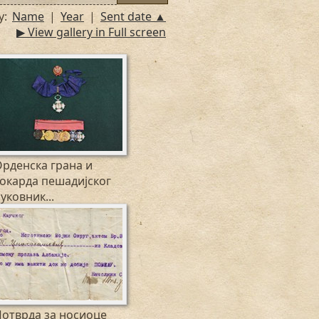
y:
Name
|
Year
|
Sent date ▲
▶ View gallery in Full screen
рденска грана и
окарда пешадијског
уковник...
918
отврда за носиоце