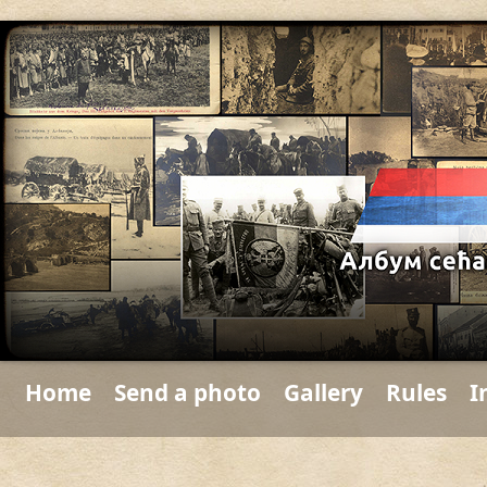
Home
Send a photo
Gallery
Rules
I