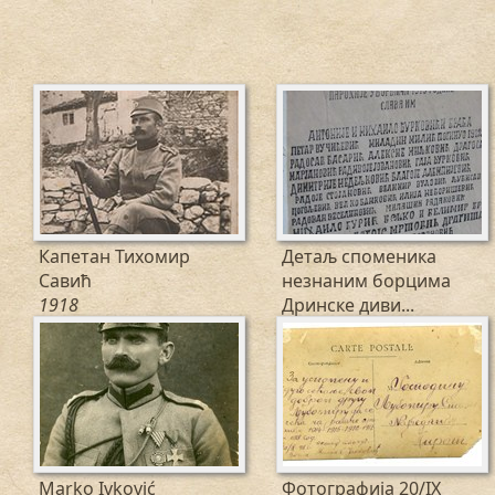
Капетан Тихомир
Детаљ споменика
Савић
незнаним борцима
1918
Дринске диви...
1918
Marko Ivković
Фотографија 20/IX