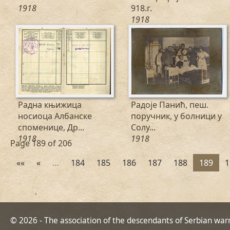
1918
918.г.
1918
Радна књижица
Радоје Панић, пеш.
носиоца Албанске
поручник, у болници у
споменице, Др...
Солу...
1918
1918
Page 189 of 206
««
«
…
184
185
186
187
188
189
1
© 2026 - The association of the descendants of Serbian war