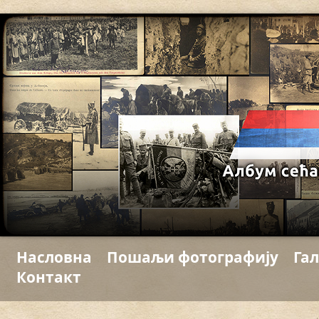
Насловна
Пошаљи фотографију
Гал
Контакт