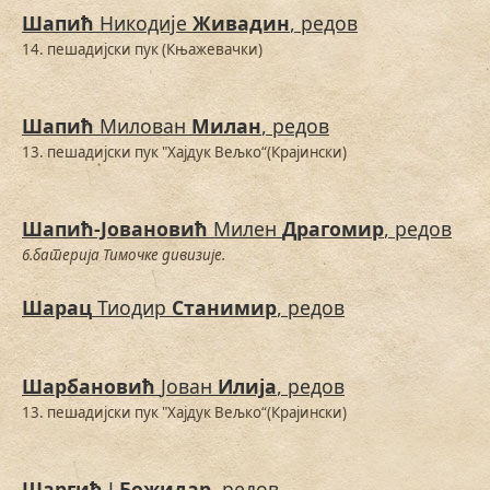
Шапић
Никодије
Живадин
, редов
14. пешадијски пук (Књажевачки)
Шапић
Милован
Милан
, редов
13. пешадијски пук "Хајдук Вељко“(Крајински)
Шапић-Јовановић
Милен
Драгомир
, редов
6.батерија Тимочке дивизије.
Шарац
Тиодир
Станимир
, редов
Шарбановић
Јован
Илија
, редов
13. пешадијски пук "Хајдук Вељко“(Крајински)
Шаргић
Ј
Божидар
, редов