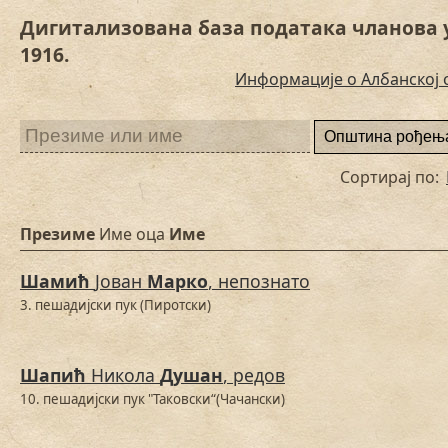
Дигитализована база података чланова 
1916.
Информације о Албанској 
Сортирај по:
Презиме
Име оца
Име
Шамић
Јован
Марко
, непознато
3. пешадијски пук (Пиротски)
Шапић
Никола
Душан
, редов
10. пешадијски пук "Таковски“(Чачански)