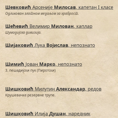
Шевковић
Арсеније
Милосав
, капетан I класе
Одликован златном медаљом за храброст.
Шећевић
Велимир
Милован
, каплар
Шумадијска дивизија.
Шијаковић
Лука
Војислав
, непознато
Шимић
Јован
Марко
, непознато
3. пешадијски пук (Пиротски)
Шишковић
Милутин
Александар
, редов
Крушевачке резервне трупе.
Шишковић
Илија
Душан
, наредник