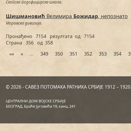
Скопска подофицирска школа.
Шишмановић
Велимира
Божидар
, непознато
Моравска дивизија.
Пронађено 7154 резултата од 7154
Страна 356 од 358
««
«
…
349
350
351
352
353
354
3
© 2026 - САВЕЗ ПОТОМАКА РАТНИКА СРБИЈЕ 1912 – 192
ЦЕНТРАЛНИ ДОМ ВОЈСКЕ СРБИЈЕ
БЕОГРАД, Браће Југовића 19, канц. 241