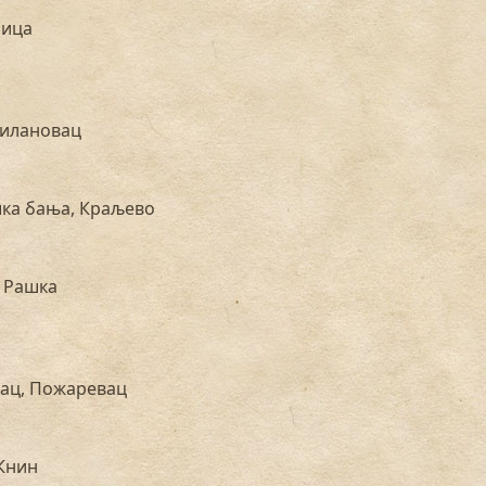
рица
илановац
ка бања, Краљево
 Рашка
ац, Пожаревац
Книн