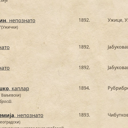
зије
ин
, непознато
1892.
Ужице, 
“(Ужички)
нато
1892.
Јабукова
нато
1892.
Јабукова
шко
, каплар
1894.
Рубрибре
( Ваљевски)
брост.
емија
, непознато
1893.
Чибутко
Београдски)