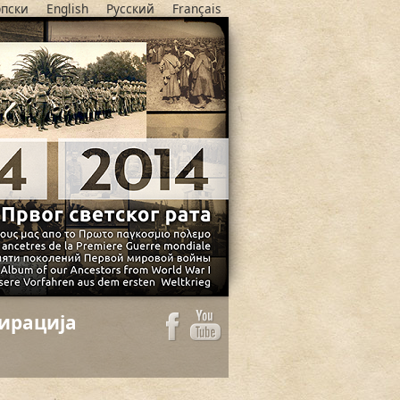
пски
English
Русский
Français
ирација