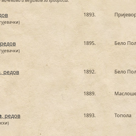
 мачевима и медаљом за храброст.
дов
1893.
Пријевор
гујевачки)
 редов
1895.
Бело По
гујевачки)
е
, редов
1892.
Бело По
1889.
Маслош
е
, редов
1893.
Топола
нски)