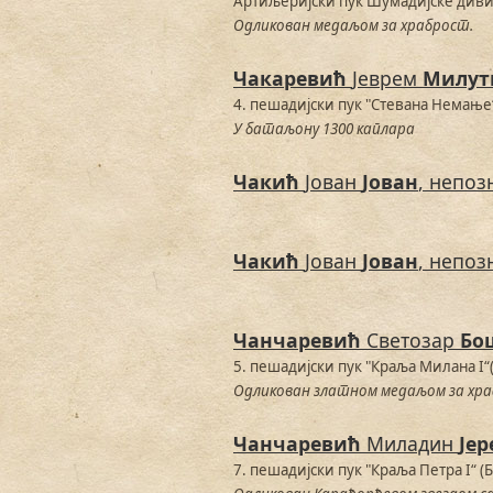
Артиљеријски пук Шумадијске диви
Одликован медаљом за храброст.
Чакаревић
Јеврем
Милут
4. пешадијски пук "Стевана Немање
У батаљону 1300 каплара
Чакић
Јован
Јован
, непоз
Чакић
Јован
Јован
, непоз
Чанчаревић
Светозар
Бо
5. пешадијски пук "Краља Милана I“
Одликован златном медаљом за хра
Чанчаревић
Миладин
Јер
7. пешадијски пук "Краља Петра I“ (