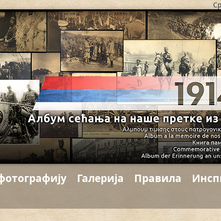
Ср
фотографију
Галерија
Правила
Инсп