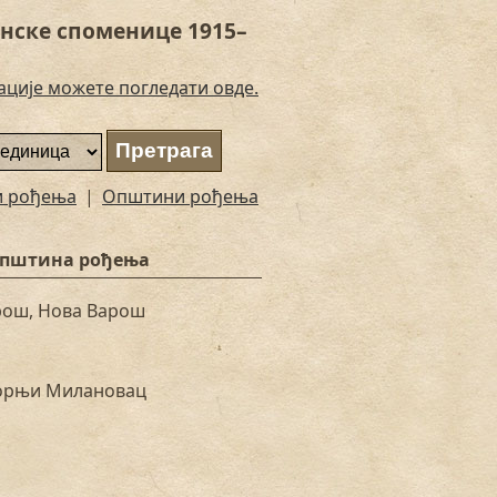
нске споменице 1915–
ације можете погледати овде.
и рођења
|
Општини рођења
општина рођења
рош, Нова Варош
Горњи Милановац