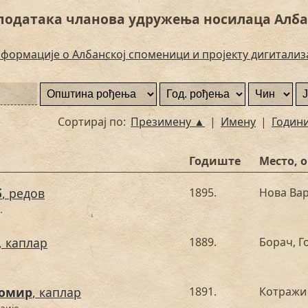
података чланова удружења носилаца Алба
формације о Албанској споменици и пројекту дигитализ
Сортирај по:
Презимену ▲
|
Имену
|
Годин
Годиште
Место, 
б
, редов
1895.
Нова Ва
.
, каплар
1889.
Борач, 
томир
, каплар
1891.
Котражи