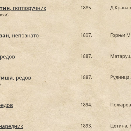
утин
, потпоручник
1885.
Д.Крава
нски)
ван
, непознато
1897.
Горњи М
 редов
1887.
Матаруш
гиша
, редов
1887.
Рудница,
е
редов
1894.
Пожарев
днаредник
1893.
Цетина, 