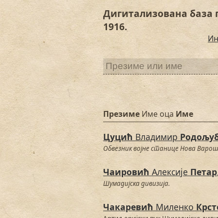
Дигитализована база 
1916.
Ин
Презиме
Име оца
Име
Цуцић
Владимир
Родољу
Обвезник војне станице Нова Варош
Чаировић
Алексије
Петар
Шумадијска дивизија.
Чакаревић
Миленко
Крс