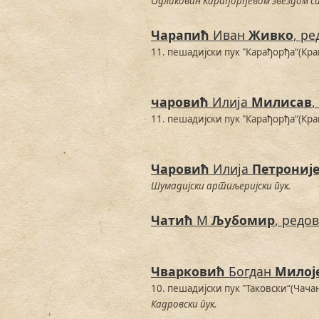
Одликован Карађорђевом звездом са
Чарапић
Иван
Живко
, ре
11. пешадијски пук "Карађорђа“(Кра
чаровић
Илија
Милисав
,
11. пешадијски пук "Карађорђа“(Кра
Чаровић
Илија
Петрониј
Шумадијски артиљеријски пук.
Чатић
М
Љубомир
, редов
Чварковић
Богдан
Милој
10. пешадијски пук "Таковски“(Чача
Кадровски пук.