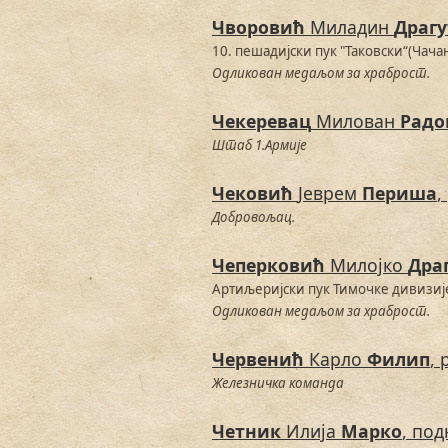
Чворовић
Миладин
Драг
10. пешадијски пук "Таковски“(Чача
Одликован медаљом за храброст.
Чекеревац
Милован
Радо
Штаб 1.Армије
Чековић
Јеврем
Периша
,
Добровољац.
Чеперковић
Милојко
Дра
Артиљеријски пук Тимочке дивизиј
Одликован медаљом за храброст.
Червенић
Карло
Филип
, 
Железничка команда
Четник
Илија
Марко
, по