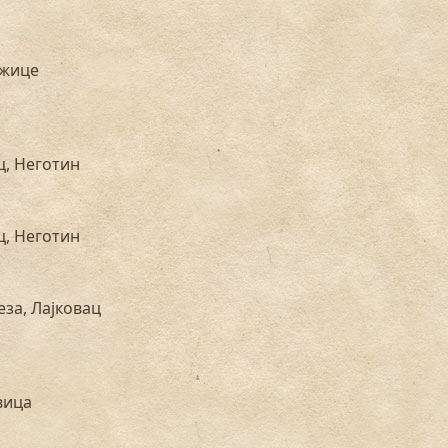
Ужице
ц, Неготин
ц, Неготин
за, Лајковац
вица