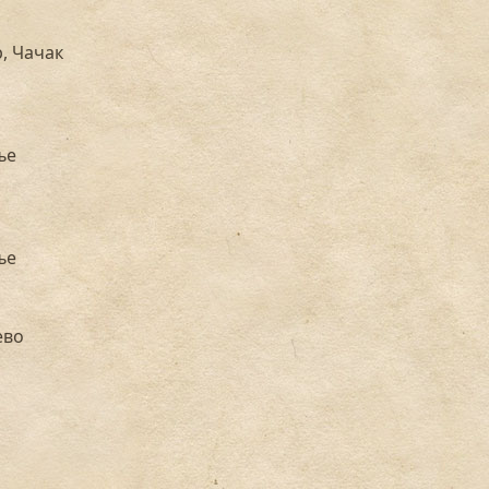
, Чачак
ље
ље
ево