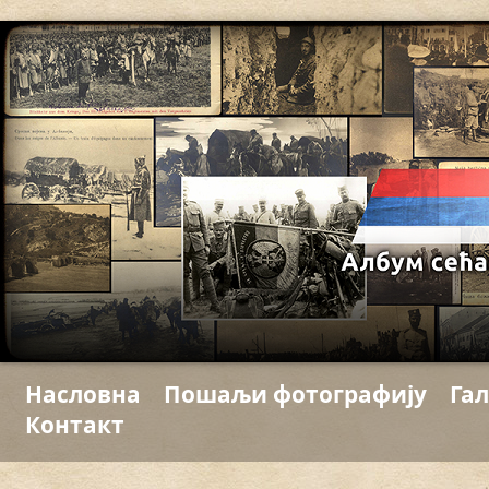
Насловна
Пошаљи фотографију
Гал
Контакт