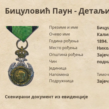
Бицуловић Паун - Детаљи
Презиме и име
Бицу
Очево име
Кали
Година рођења
1894.
Место рођења
Нико
Општина рођења
Заје
Чин
подн
Јединица
Напомена
Тимоч
Подружница
Заје
Скенирани документ из евиденције