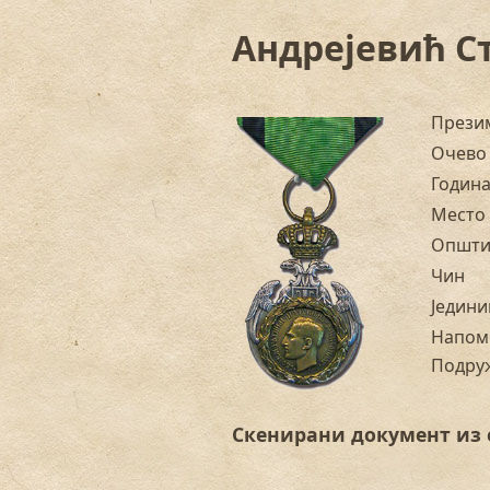
Андрејевић Ст
Прези
Очево
Годин
Место
Општи
Чин
Једини
Напом
Подру
Скенирани документ из 