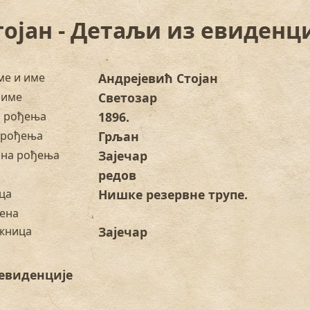
ојан - Детаљи из евиденц
ме и име
Андрејевић Стојан
 име
Светозар
а рођења
1896.
 рођења
Грљан
на рођења
Зајечар
редов
ца
Нишке резервне трупе.
ена
жница
Зајечар
евиденције