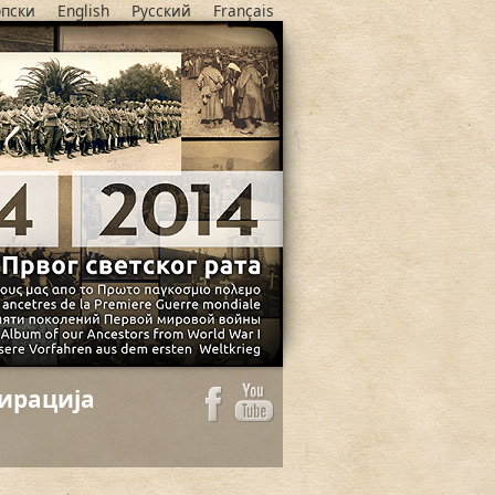
пски
English
Русский
Français
ирација