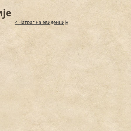
ије
< Натраг на евиденцију