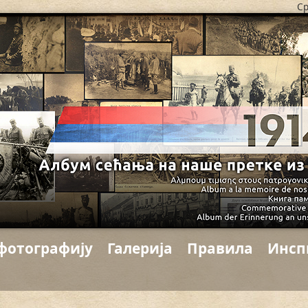
Ср
фотографију
Галерија
Правила
Инсп