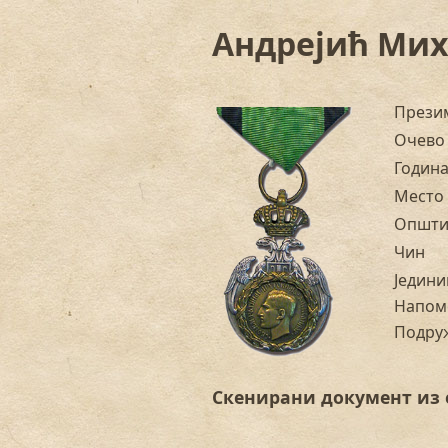
Андрејић Мих
Прези
Очево
Годин
Место
Општи
Чин
Једини
Напом
Подру
Скенирани документ из 