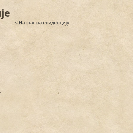
је
< Натраг на евиденцију
.