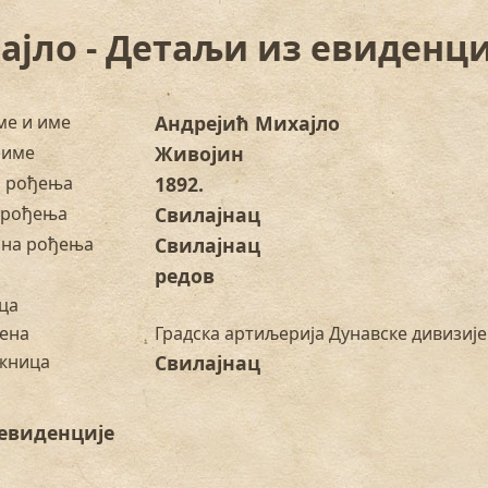
ајло - Детаљи из евиденци
ме и име
Андрејић Михајло
 име
Живојин
а рођења
1892.
 рођења
Свилајнац
на рођења
Свилајнац
редов
ца
ена
Градска артиљерија Дунавске дивизије
жница
Свилајнац
евиденције