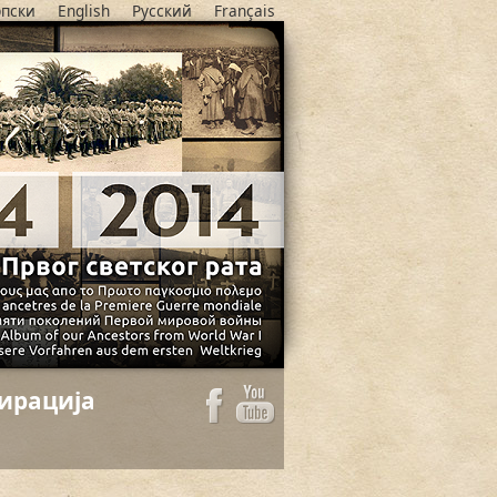
пски
English
Русский
Français
ирација