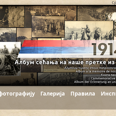
Ср
фотографију
Галерија
Правила
Инсп