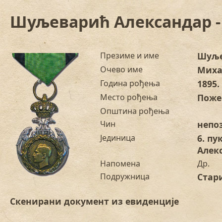
Шуљеварић Александар -
Презиме и име
Шуље
Очево име
Миха
Година рођења
1895.
Место рођења
Поже
Општина рођења
Чин
непо
Јединица
6. п
Алек
Напомена
Др.
Подружница
Стар
Скенирани документ из евиденције