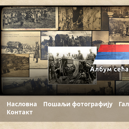
Насловна
Пошаљи фотографију
Гал
Контакт