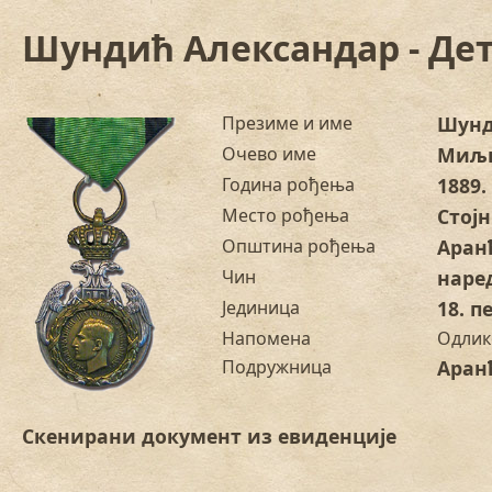
Шундић Александар - Де
Презиме и име
Шунд
Очево име
Миљ
Година рођења
1889.
Место рођења
Стој
Општина рођења
Аран
Чин
наре
Јединица
18. 
Напомена
Одлик
Подружница
Аран
Скенирани документ из евиденције