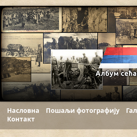
Насловна
Пошаљи фотографију
Гал
Контакт