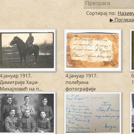
Сортирај по:
Назив
▶ Погледа
4.јануар 1917.
4.јануар 1917.
6
Димитрије Хаџи-
полеђина
1
Михајловић на п...
фотографије
1917
Димитрије...
1917