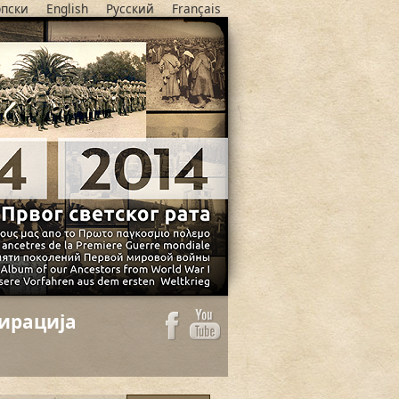
пски
English
Русский
Français
ирација