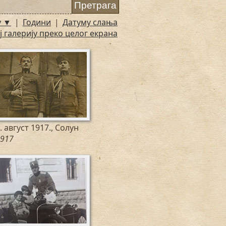
у ▼
|
Години
|
Датуму слања
ј галерију преко целог екрана
. август 1917., Солун
917