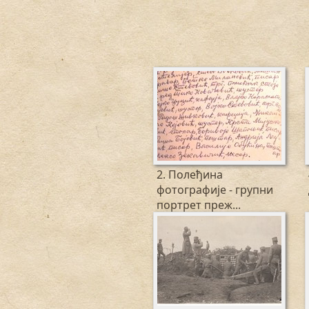
2. Полеђина
фотографије - групни
портрет преж...