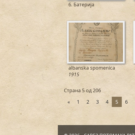
6. Батерија
albanska spomenica
1915
Страна 5 од 206
«
1
2
3
4
5
6