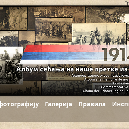
Ср
фотографију
Галерија
Правила
Инсп