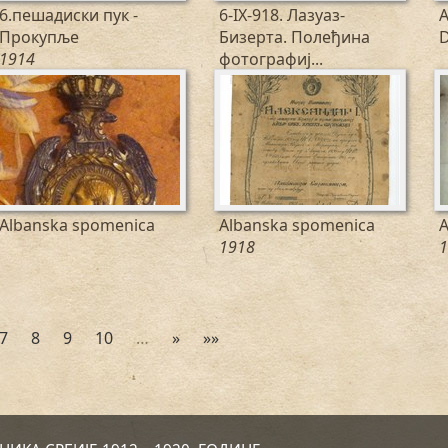
6.пешадиски пук -
6-IX-918. Лазуаз-
A
Прокупље
Бизерта. Полеђина
D
1914
фотографиј...
1918
Albanska spomenica
Albanska spomenica
A
1918
1
7
8
9
10
…
»
»»