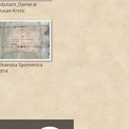
djutant_Djeneral
usan Krstic
lbanska Spomenica
914