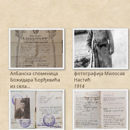
Албанска споменица
фотографија Милосав
Божидара Ђорђевића
Настић
из села...
1914