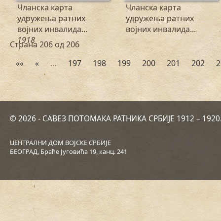
Чланска карта
Чланска карта
удружења ратних
удружења ратних
војних инвалида...
војних инвалида...
1918
Страна 206 од 206
««
«
…
197
198
199
200
201
202
2
© 2026 - САВЕЗ ПОТОМАКА РАТНИКА СРБИЈЕ 1912 – 192
ЦЕНТРАЛНИ ДОМ ВОЈСКЕ СРБИЈЕ
БЕОГРАД, Браће Југовића 19, канц. 241