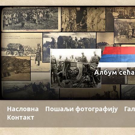
Насловна
Пошаљи фотографију
Гал
Контакт