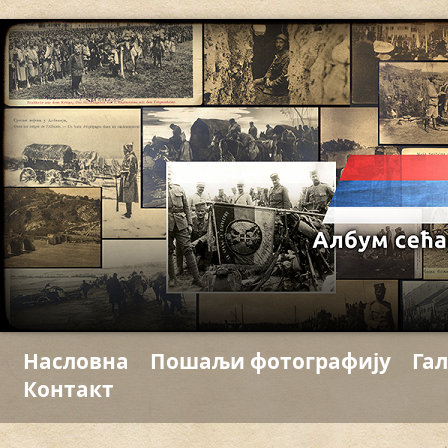
Насловна
Пошаљи фотографију
Гал
Контакт