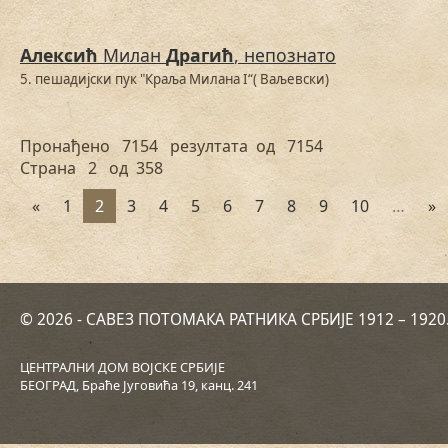
Алексић
Милан
Драгић
, непознато
5. пешадијски пук "Краља Милана I“( Ваљевски)
Пронађено 7154 резултата од 7154
Страна 2 од 358
«
1
2
3
4
5
6
7
8
9
10
…
»
© 2026 - САВЕЗ ПОТОМАКА РАТНИКА СРБИЈЕ 1912 – 192
ЦЕНТРАЛНИ ДОМ ВОЈСКЕ СРБИЈЕ
БЕОГРАД, Браће Југовића 19, канц. 241