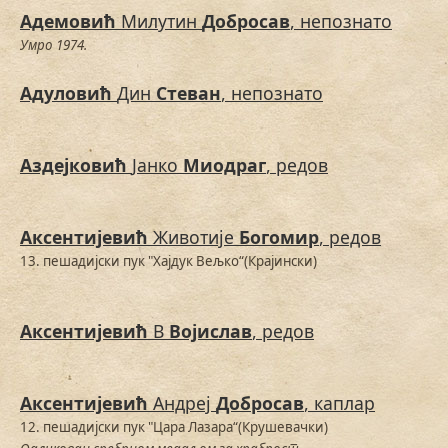
Адемовић
Милутин
Добросав
, непознато
Умро 1974.
Адуловић
Дин
Стеван
, непознато
Аздејковић
Јанко
Миодраг
, редов
Аксентијевић
Животије
Богомир
, редов
13. пешадијски пук "Хајдук Вељко“(Крајински)
Аксентијевић
В
Војислав
, редов
Аксентијевић
Андреј
Добросав
, каплар
12. пешадијски пук "Цара Лазара“(Крушевачки)