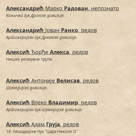
Александрић
Марко
Радован
, непознато
Коњички пук Дринске дивизије.
Александрић
Јован
Ранко
, редов
Артиљеријски пук Дунавске дивизије.
Алексић
Ђорђе
Алекса
, редов
Нишке резервне трупе.
Алексић
Антоније
Велисав
, редов
Шумадијска дивизија.
Алексић
Влеко
Владимир
, редов
Артиљеријски пук Шумадијске дивизије.
Алексић
Адам
Груја
, редов
16. пешадијски пук "Цара Николе II"