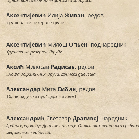
Одликован сребрном медаљом за храброст.
Аксентијевић
Илија
Живан
, редов
Крушевачке резервне трупе.
Аксентијевић
Милош
Огњен
, поднаредник
Крушевачке резервне трупе.
Аксић
Милосав
Радисав
, редов
9.чета пограничних трупа. Дринска дивизија.
Александар
Мита
Сибин
, редов
16. пешадијски пук "Цара Николе II"
Александрић
Светозар
Драгивој
, наредник
Артиљеријски пук Дринске дивизије. Одликован златном и сребрн
медаљом за храброст.