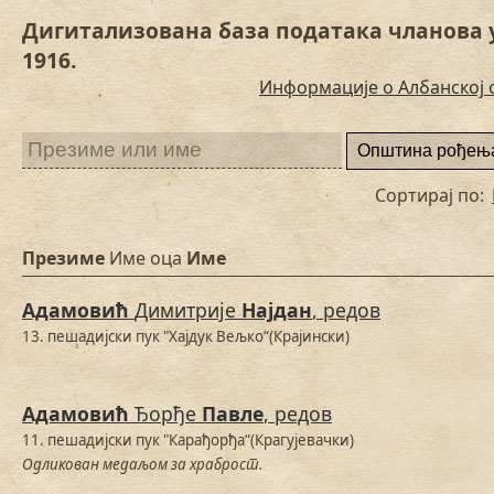
Дигитализована база података чланова 
1916.
Информације о Албанској 
Сортирај по:
Презиме
Име оца
Име
Адамовић
Димитрије
Најдан
, редов
13. пешадијски пук "Хајдук Вељко“(Крајински)
Адамовић
Ђорђе
Павле
, редов
11. пешадијски пук "Карађорђа“(Крагујевачки)
Одликован медаљом за храброст.