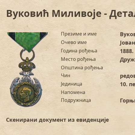
Вуковић Миливоје - Дет
Презиме и име
Вуко
Очево име
Јова
Година рођења
1888.
Место рођења
Друж
Општина рођења
Чин
редо
Јединица
10. 
Напомена
Подружница
Горњ
Скенирани документ из евиденције