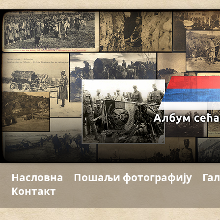
Насловна
Пошаљи фотографију
Гал
Контакт