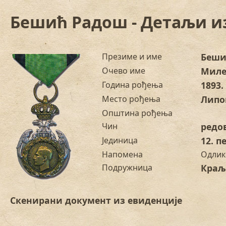
Бешић Радош - Детаљи и
Презиме и име
Беши
Очево име
Миле
Година рођења
1893.
Место рођења
Липо
Општина рођења
Чин
редо
Јединица
12. 
Напомена
Одлик
Подружница
Краљ
Скенирани документ из евиденције