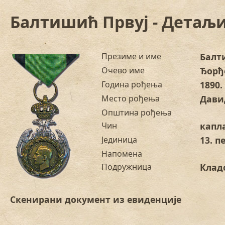
Балтишић Првуј - Детаљи
Презиме и име
Балт
Очево име
Ђорђ
Година рођења
1890.
Место рођења
Дави
Општина рођења
Чин
капл
Јединица
13. п
Напомена
Подружница
Клад
Скенирани документ из евиденције