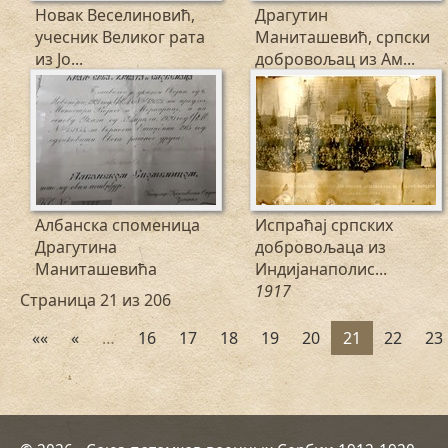
Новак Веселиновић,
Драгутин
учесник Великог рата
Маниташевић, српски
из Јо...
добровољац из Ам...
Албанска споменица
Испраћај српских
Драгутина
добровољаца из
Маниташевића
Индијанаполис...
1917
Страница 21 из 206
««
«
…
16
17
18
19
20
21
22
23