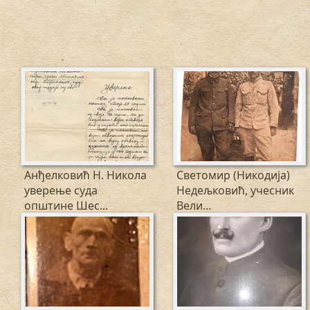
Анђелковић Н. Никола
Светомир (Никодија)
уверење суда
Недељковић, учесник
општине Шес...
Вели...
1918
1915