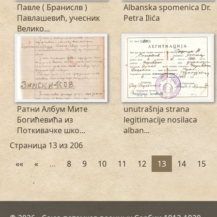
Павле ( Бранислв )
Albanska spomenica Dr.
Павлашевић, учесник
Petra Ilića
Велико...
Ратни Албум Мите
unutrašnja strana
Богићевића из
legitimacije nosilaca
Поткивачке шко...
alban...
Страница 13 из 206
««
«
…
8
9
10
11
12
13
14
15