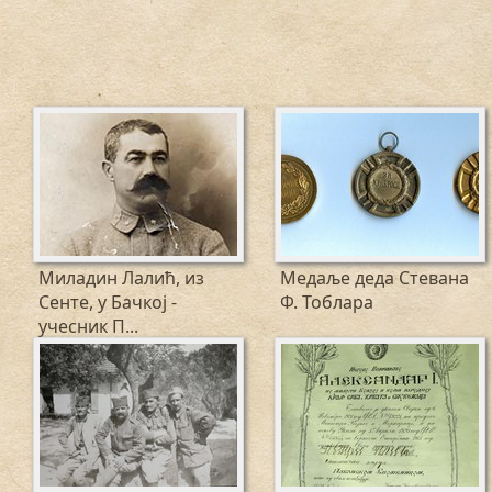
Миладин Лалић, из
Медаље деда Стевана
Сенте, у Бачкој -
Ф. Тоблара
учесник П...